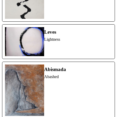
Leves
Lightness
Abismada
Abashed