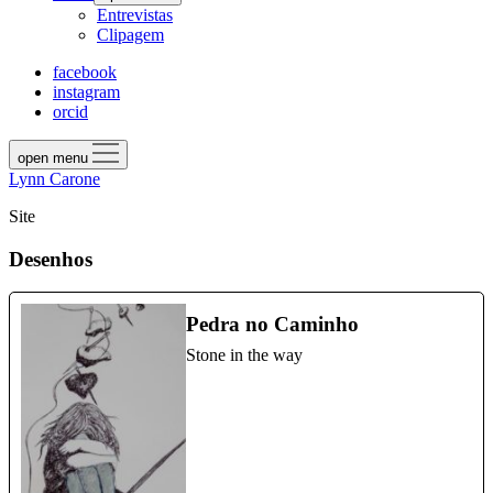
Entrevistas
Clipagem
facebook
instagram
orcid
open menu
Lynn Carone
Site
Desenhos
Pedra no Caminho
Stone in the way