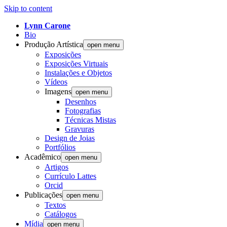
Skip to content
Lynn Carone
Bio
Produção Artística
open menu
Exposições
Exposições Virtuais
Instalações e Objetos
Vídeos
Imagens
open menu
Desenhos
Fotografias
Técnicas Mistas
Gravuras
Design de Joias
Portfólios
Acadêmico
open menu
Artigos
Currículo Lattes
Orcid
Publicações
open menu
Textos
Catálogos
Mídia
open menu